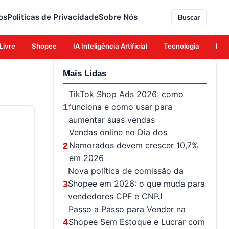
os
Politicas de Privacidade
Sobre Nós
Buscar
Livre
Shopee
IA Inteligência Artificial
Tecnologia
Eco
Mais Lidas
TikTok Shop Ads 2026: como
funciona e como usar para
1
aumentar suas vendas
Vendas online no Dia dos
Namorados devem crescer 10,7%
2
em 2026
Nova política de comissão da
Shopee em 2026: o que muda para
3
vendedores CPF e CNPJ
Passo a Passo para Vender na
Shopee Sem Estoque e Lucrar com
4