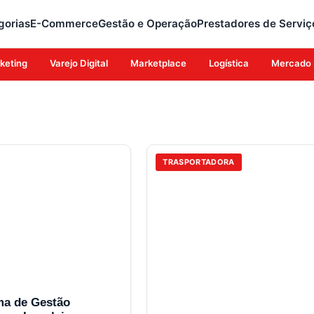
gorias
E-Commerce
Gestão e Operação
Prestadores de Serviç
keting
Varejo Digital
Marketplace
Logística
Mercado 
TRASPORTADORA
ma de Gestão