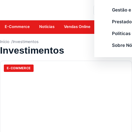
Gestão e
Buscar
Prestado
E-Commerce
Notícias
Vendas Online
Amazon
Mar
Politicas
Início
Investimentos
Sobre Nó
Investimentos
E-COMMERCE