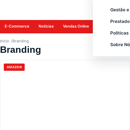
Gestão e
Buscar
Prestado
E-Commerce
Notícias
Vendas Online
Amazon
Mar
Politicas
Início
Branding
Sobre Nó
Branding
AMAZON