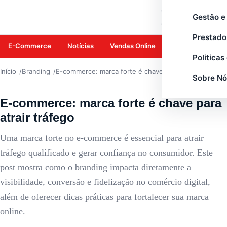
BRANDING
Gestão e
Buscar
Prestado
E-Commerce
Notícias
Vendas Online
Amazon
Mar
Politicas
Início
Branding
E-commerce: marca forte é chave para atrair tráfego
Sobre Nó
E-commerce: marca forte é chave para
atrair tráfego
Uma marca forte no e-commerce é essencial para atrair
tráfego qualificado e gerar confiança no consumidor. Este
post mostra como o branding impacta diretamente a
visibilidade, conversão e fidelização no comércio digital,
além de oferecer dicas práticas para fortalecer sua marca
online.