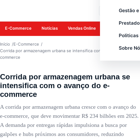
E-COMMERCE
Gestão e
Buscar
Prestado
E-Commerce
Notícias
Vendas Online
Amazon
Mar
Politicas
Início
E-Commerce
Sobre Nó
Corrida por armazenagem urbana se intensifica com o avanço do e-
commerce
Corrida por armazenagem urbana se
intensifica com o avanço do e-
commerce
A corrida por armazenagem urbana cresce com o avanço do
e-commerce, que deve movimentar R$ 234 bilhões em 2025.
A demanda por entregas rápidas impulsiona a busca por
galpões e hubs próximos aos consumidores, reduzindo