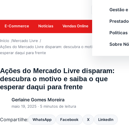
MERCADO LIVRE
Gestão e
Buscar
Prestado
E-Commerce
Notícias
Vendas Online
Amazon
Mar
Politicas
Início
Mercado Livre
Sobre Nó
Ações do Mercado Livre disparam: descubra o motivo e saiba o que
esperar daqui para frente
Ações do Mercado Livre disparam:
descubra o motivo e saiba o que
esperar daqui para frente
Gerlaine Gomes Moreira
maio 19, 2025
· 5 minutos de leitura
Compartilhe:
WhatsApp
Facebook
X
LinkedIn