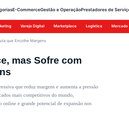
gorias
E-Commerce
Gestão e Operação
Prestadores de Serviç
keting
Varejo Digital
Marketplace
Logística
Mercado 
puta que Encolhe Margens
e, mas Sofre com
ens
ressiva que reduz margens e aumenta a pressão
cados mais competitivos do mundo,
 online e grande potencial de expansão nos