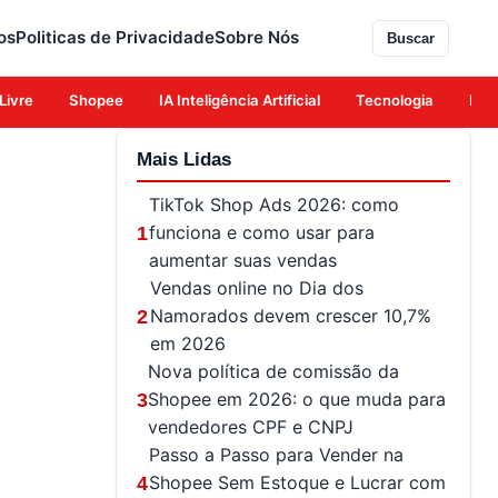
os
Politicas de Privacidade
Sobre Nós
Buscar
Livre
Shopee
IA Inteligência Artificial
Tecnologia
Eco
Mais Lidas
TikTok Shop Ads 2026: como
funciona e como usar para
1
aumentar suas vendas
Vendas online no Dia dos
Namorados devem crescer 10,7%
2
em 2026
Nova política de comissão da
Shopee em 2026: o que muda para
3
vendedores CPF e CNPJ
Passo a Passo para Vender na
Shopee Sem Estoque e Lucrar com
4