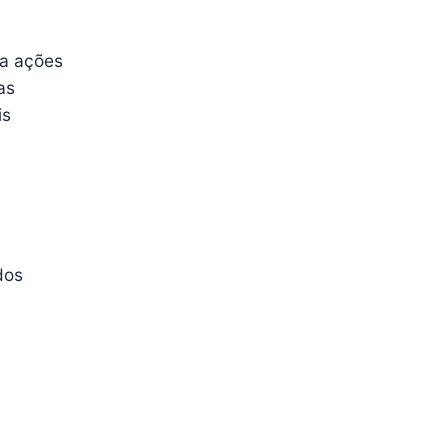
 a ações
as
is
dos