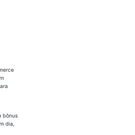
mmerce
am
para
m bônus
m dia,