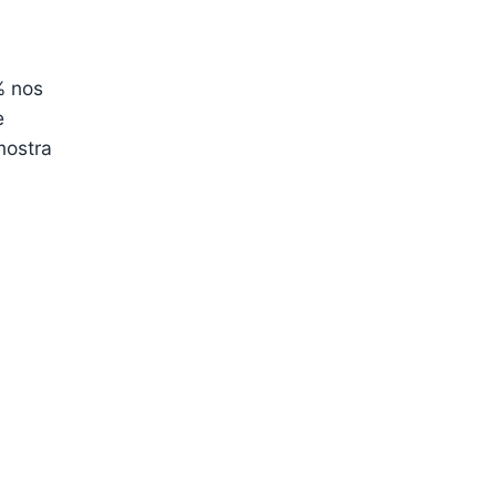
% nos
e
mostra