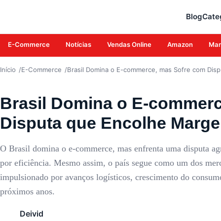
E-COMMERCE
Blog
Cate
E-Commerce
Notícias
Vendas Online
Amazon
Mar
Início
E-Commerce
Brasil Domina o E-commerce, mas Sofre com Dis
Brasil Domina o E-commerc
Disputa que Encolhe Marg
O Brasil domina o e-commerce, mas enfrenta uma disputa ag
por eficiência. Mesmo assim, o país segue como um dos mer
impulsionado por avanços logísticos, crescimento do consumo
próximos anos.
Deivid