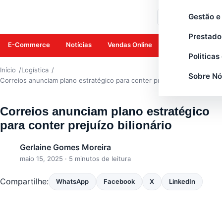
LOGÍSTICA
Gestão e
Buscar
Prestado
E-Commerce
Notícias
Vendas Online
Amazon
Mar
Politicas
Início
Logística
Sobre Nó
Correios anunciam plano estratégico para conter prejuízo bilionário
Correios anunciam plano estratégico
para conter prejuízo bilionário
Gerlaine Gomes Moreira
maio 15, 2025
· 5 minutos de leitura
Compartilhe:
WhatsApp
Facebook
X
LinkedIn