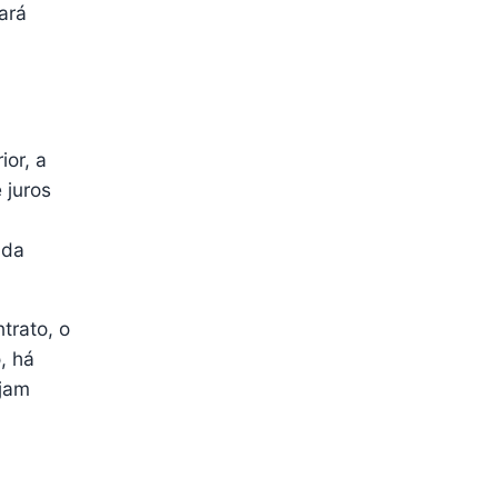
ará
ior, a
 juros
 da
trato, o
, há
ejam