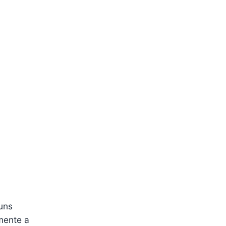
guns
mente a