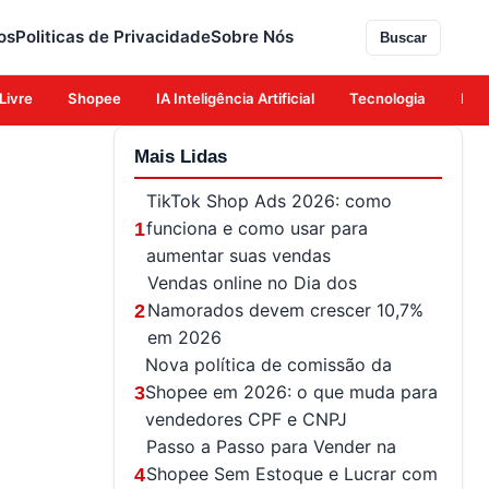
os
Politicas de Privacidade
Sobre Nós
Buscar
Livre
Shopee
IA Inteligência Artificial
Tecnologia
Eco
Mais Lidas
TikTok Shop Ads 2026: como
funciona e como usar para
1
aumentar suas vendas
Vendas online no Dia dos
Namorados devem crescer 10,7%
2
em 2026
Nova política de comissão da
Shopee em 2026: o que muda para
3
vendedores CPF e CNPJ
Passo a Passo para Vender na
Shopee Sem Estoque e Lucrar com
4