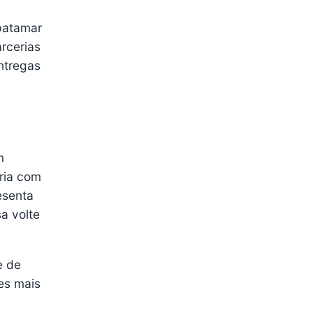
 patamar
rcerias
ntregas
m
ria com
resenta
a volte
e de
es mais