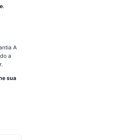
e
.
antia A
ndo a
r.
he sua