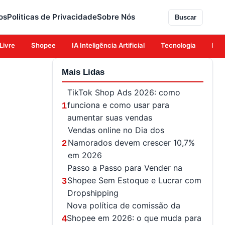
os
Politicas de Privacidade
Sobre Nós
Buscar
Livre
Shopee
IA Inteligência Artificial
Tecnologia
Eco
Mais Lidas
TikTok Shop Ads 2026: como
funciona e como usar para
1
aumentar suas vendas
Vendas online no Dia dos
Namorados devem crescer 10,7%
2
em 2026
Passo a Passo para Vender na
Shopee Sem Estoque e Lucrar com
3
Dropshipping
Nova política de comissão da
Shopee em 2026: o que muda para
4