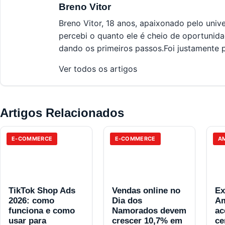
Breno Vitor
Breno Vitor, 18 anos, apaixonado pelo un
percebi o quanto ele é cheio de oportuni
dando os primeiros passos.Foi justamente 
Ver todos os artigos
Artigos Relacionados
E-COMMERCE
E-COMMERCE
A
TikTok Shop Ads
Vendas online no
Ex
2026: como
Dia dos
Am
funciona e como
Namorados devem
ac
usar para
crescer 10,7% em
ce