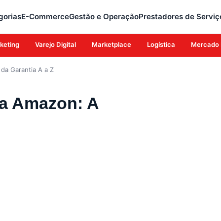
gorias
E-Commerce
Gestão e Operação
Prestadores de Serviç
keting
Varejo Digital
Marketplace
Logística
Mercado 
da Garantia A a Z
na Amazon: A