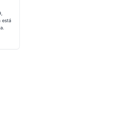
,
 está
a.