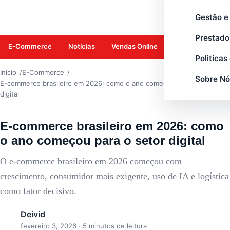
E-COMMERCE
Gestão e
Buscar
Prestado
E-Commerce
Notícias
Vendas Online
Amazon
Mar
Politicas
Início
E-Commerce
Sobre Nó
E-commerce brasileiro em 2026: como o ano começou para o setor
digital
E-commerce brasileiro em 2026: como
o ano começou para o setor digital
O e-commerce brasileiro em 2026 começou com
crescimento, consumidor mais exigente, uso de IA e logística
como fator decisivo.
Deivid
fevereiro 3, 2026
· 5 minutos de leitura