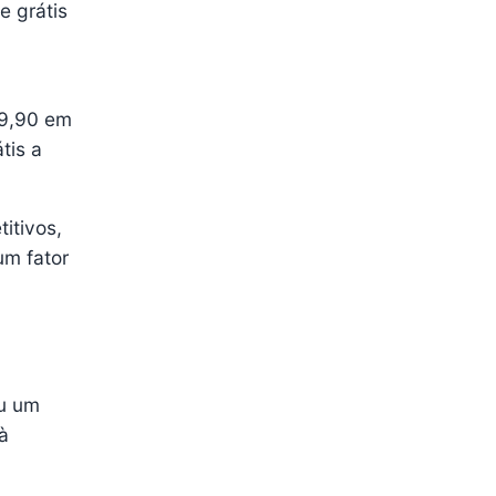
e grátis
 79,90 em
tis a
itivos,
um fator
eu um
à