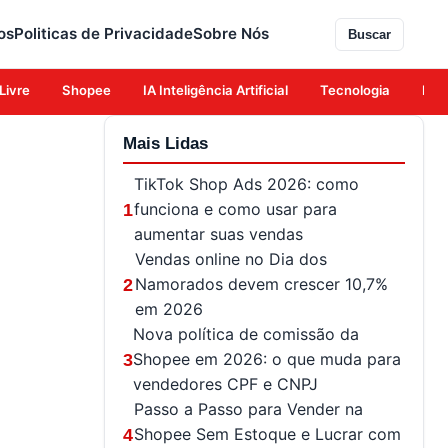
os
Politicas de Privacidade
Sobre Nós
Buscar
Livre
Shopee
IA Inteligência Artificial
Tecnologia
Eco
Mais Lidas
TikTok Shop Ads 2026: como
funciona e como usar para
1
aumentar suas vendas
Vendas online no Dia dos
Namorados devem crescer 10,7%
2
em 2026
Nova política de comissão da
Shopee em 2026: o que muda para
3
vendedores CPF e CNPJ
Passo a Passo para Vender na
Shopee Sem Estoque e Lucrar com
4