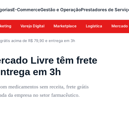
gorias
E-Commerce
Gestão e Operação
Prestadores de Serviç
keting
Varejo Digital
Marketplace
Logística
Mercado 
grátis acima de R$ 79,90 e entrega em 3h
cado Livre têm frete
entrega em 3h
om medicamentos sem receita, frete grátis
ada da empresa no setor farmacêutico.