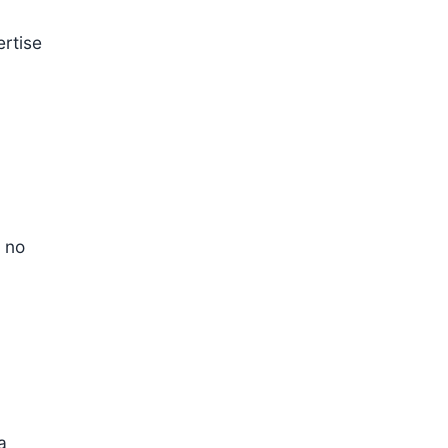
ertise
 no
a