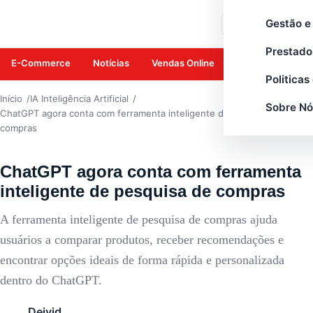
IA INTELIGÊNCIA ARTIFICIAL
Gestão e
Buscar
Prestado
E-Commerce
Notícias
Vendas Online
Amazon
Mar
Politicas
Início
IA Inteligência Artificial
Sobre Nó
ChatGPT agora conta com ferramenta inteligente de pesquisa de
compras
ChatGPT agora conta com ferramenta
inteligente de pesquisa de compras
A ferramenta inteligente de pesquisa de compras ajuda
usuários a comparar produtos, receber recomendações e
encontrar opções ideais de forma rápida e personalizada
dentro do ChatGPT.
Deivid