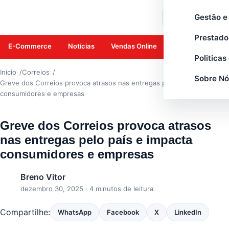
CORREIOS
Gestão e
Buscar
Prestado
E-Commerce
Notícias
Vendas Online
Amazon
Mar
Politicas
Início
Correios
Sobre Nó
Greve dos Correios provoca atrasos nas entregas pelo país e impacta
consumidores e empresas
Greve dos Correios provoca atrasos
nas entregas pelo país e impacta
consumidores e empresas
Breno Vitor
dezembro 30, 2025
· 4 minutos de leitura
Compartilhe:
WhatsApp
Facebook
X
LinkedIn