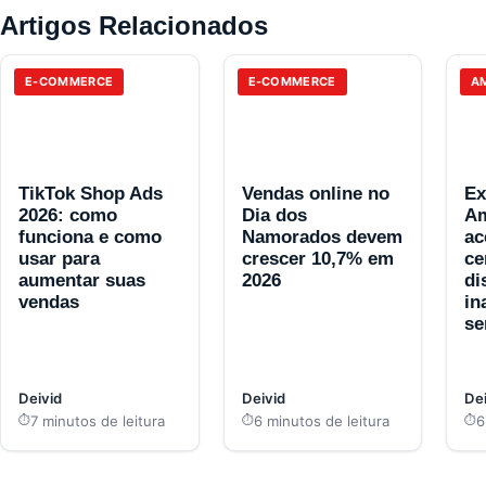
Artigos Relacionados
E-COMMERCE
E-COMMERCE
A
TikTok Shop Ads
Vendas online no
Ex
2026: como
Dia dos
Am
funciona e como
Namorados devem
ac
usar para
crescer 10,7% em
ce
aumentar suas
2026
di
vendas
in
s
Deivid
Deivid
Dei
7 minutos de leitura
6 minutos de leitura
6