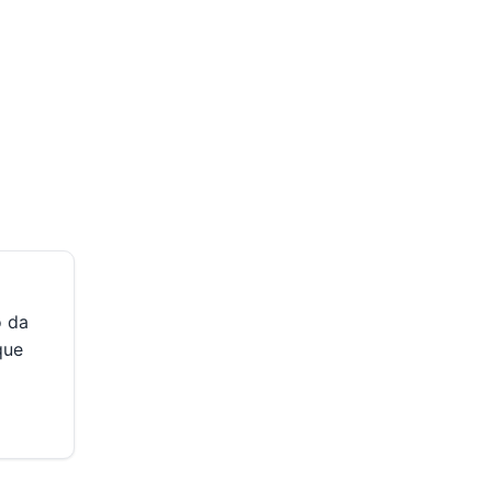
o da
que