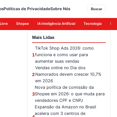
os
Politicas de Privacidade
Sobre Nós
Buscar
Livre
Shopee
IA Inteligência Artificial
Tecnologia
Eco
Mais Lidas
TikTok Shop Ads 2026: como
funciona e como usar para
1
aumentar suas vendas
Vendas online no Dia dos
Namorados devem crescer 10,7%
2
em 2026
Nova política de comissão da
Shopee em 2026: o que muda para
3
vendedores CPF e CNPJ
Expansão da Amazon no Brasil
acelera com 3 centros de
4