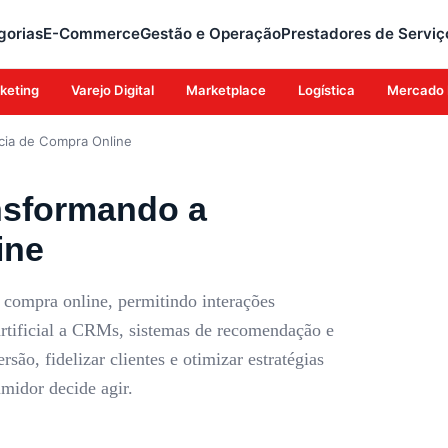
gorias
E-Commerce
Gestão e Operação
Prestadores de Serviç
keting
Varejo Digital
Marketplace
Logística
Mercado 
ncia de Compra Online
ansformando a
ine
 compra online, permitindo interações
a artificial a CRMs, sistemas de recomendação e
ão, fidelizar clientes e otimizar estratégias
midor decide agir.