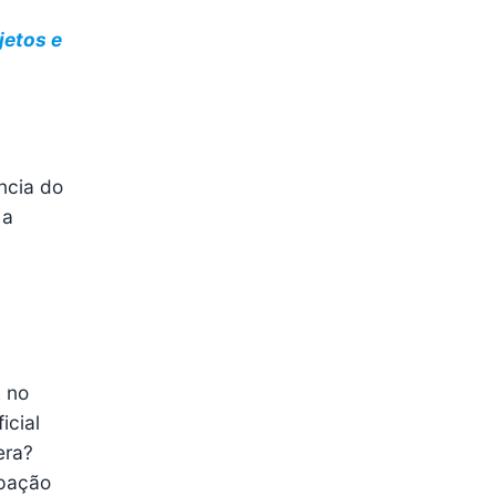
jetos e
ncia do
 a
A no
icial
era?
ipação