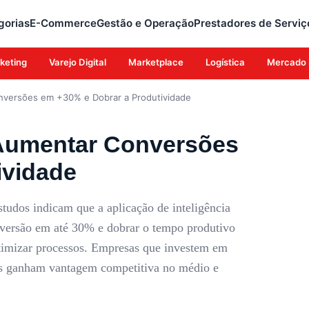
gorias
E-Commerce
Gestão e Operação
Prestadores de Serviç
keting
Varejo Digital
Marketplace
Logística
Mercado 
nversões em +30% e Dobrar a Produtividade
 Aumentar Conversões
ividade
tudos indicam que a aplicação de inteligência
onversão em até 30% e dobrar o tempo produtivo
 otimizar processos. Empresas que investem em
cos ganham vantagem competitiva no médio e