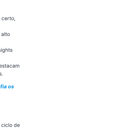
certo,
alto
sights
destacam
s.
fia os
ciclo de