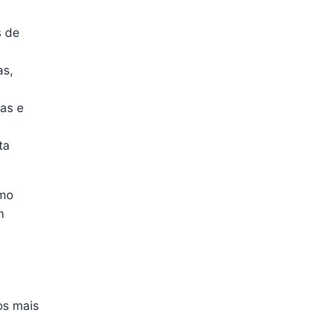
s de
as,
ias e
ta
omo
m
os mais