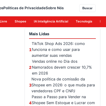
os
Politicas de Privacidade
Sobre Nós
Buscar
Livre
Shopee
IA Inteligência Artificial
Tecnologia
Eco
Mais Lidas
TikTok Shop Ads 2026: como
funciona e como usar para
1
aumentar suas vendas
Vendas online no Dia dos
Namorados devem crescer 10,7%
2
em 2026
Nova política de comissão da
Shopee em 2026: o que muda para
3
vendedores CPF e CNPJ
Passo a Passo para Vender na
Shopee Sem Estoque e Lucrar com
4