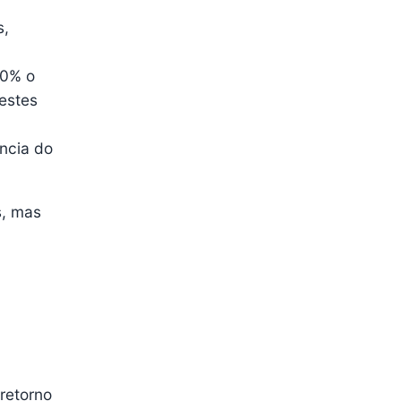
s,
40% o
estes
ncia do
s, mas
retorno