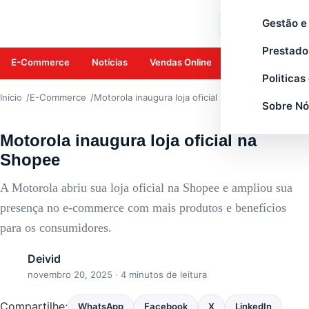
E-COMMERCE
Gestão e
Buscar
Prestado
E-Commerce
Notícias
Vendas Online
Amazon
Mar
Politicas
Início
E-Commerce
Motorola inaugura loja oficial na Shopee
Sobre Nó
Motorola inaugura loja oficial na
Shopee
A Motorola abriu sua loja oficial na Shopee e ampliou sua
presença no e-commerce com mais produtos e benefícios
para os consumidores.
Deivid
novembro 20, 2025
· 4 minutos de leitura
Compartilhe:
WhatsApp
Facebook
X
LinkedIn