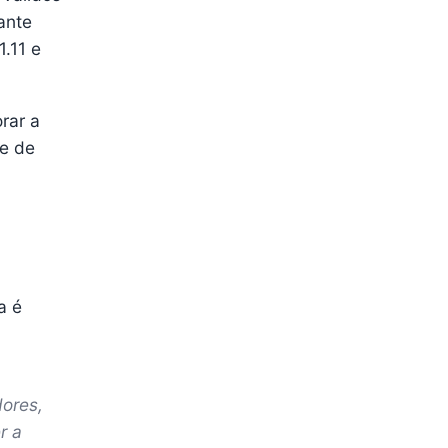
ante
.11 e
rar a
e de
a é
dores,
r a