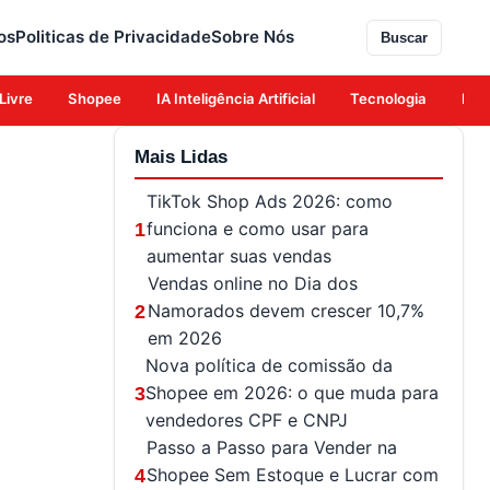
os
Politicas de Privacidade
Sobre Nós
Buscar
Livre
Shopee
IA Inteligência Artificial
Tecnologia
Eco
Mais Lidas
TikTok Shop Ads 2026: como
funciona e como usar para
1
aumentar suas vendas
Vendas online no Dia dos
Namorados devem crescer 10,7%
2
em 2026
Nova política de comissão da
Shopee em 2026: o que muda para
3
vendedores CPF e CNPJ
Passo a Passo para Vender na
Shopee Sem Estoque e Lucrar com
4