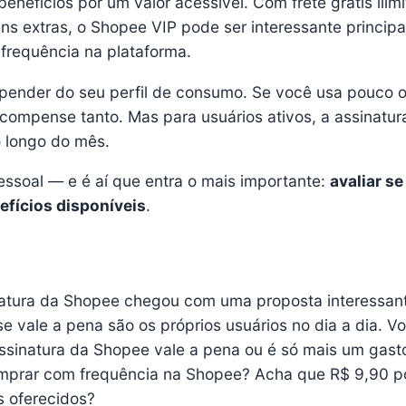
enefícios por um valor acessível. Com frete grátis ilim
s extras, o Shopee VIP pode ser interessante princip
frequência na plataforma.
depender do seu perfil de consumo. Se você usa pouco 
 compense tanto. Mas para usuários ativos, a assinatu
 longo do mês.
essoal — e é aí que entra o mais importante:
avaliar se
efícios disponíveis
.
atura da Shopee chegou com uma proposta interessan
e vale a pena são os próprios usuários no dia a dia. V
sinatura da Shopee vale a pena ou é só mais um gast
mprar com frequência na Shopee? Acha que R$ 9,90 p
s oferecidos?