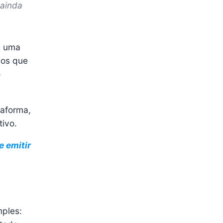
 ainda
e uma
gos que
o
taforma,
ivo.
e emitir
mples: