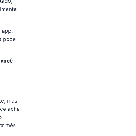
itado,
almente
o app,
ra pode
 você
te, mas
ocê acha
o
or mês