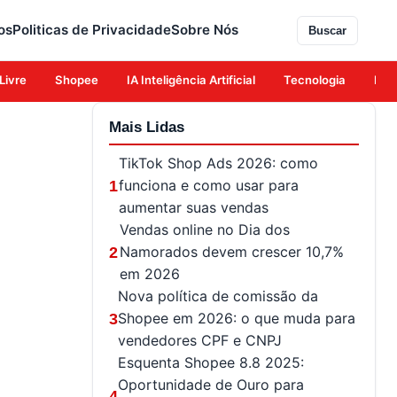
os
Politicas de Privacidade
Sobre Nós
Buscar
Livre
Shopee
IA Inteligência Artificial
Tecnologia
Eco
Mais Lidas
TikTok Shop Ads 2026: como
funciona e como usar para
1
aumentar suas vendas
Vendas online no Dia dos
Namorados devem crescer 10,7%
2
em 2026
Nova política de comissão da
Shopee em 2026: o que muda para
3
vendedores CPF e CNPJ
Esquenta Shopee 8.8 2025:
Oportunidade de Ouro para
4