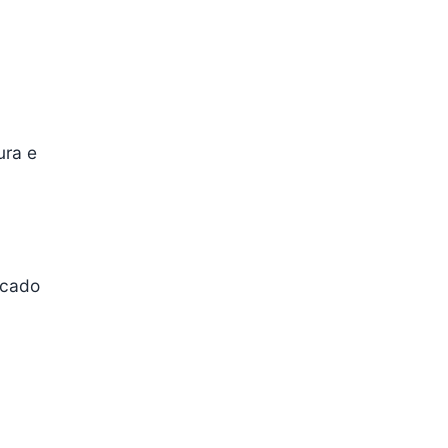
ura e
rcado