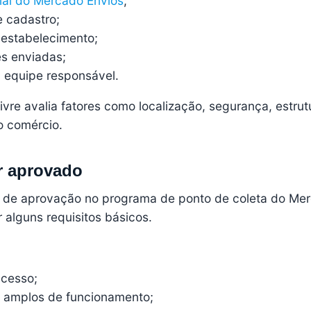
cial do Mercado Envios
;
e cadastro;
 estabelecimento;
es enviadas;
a equipe responsável.
vre avalia fatores como localização, segurança, estrut
o comércio.
r aprovado
 de aprovação no programa de ponto de coleta do Me
r alguns requisitos básicos.
acesso;
os amplos de funcionamento;