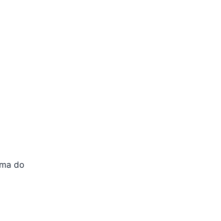
a
rma do