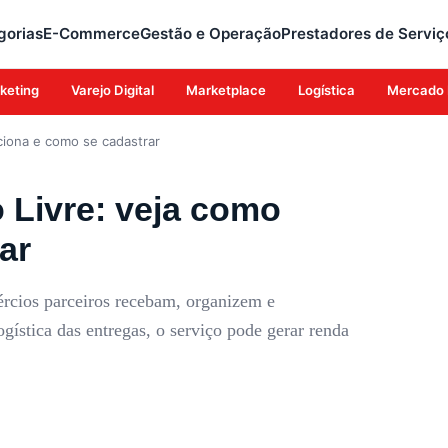
gorias
E-Commerce
Gestão e Operação
Prestadores de Serviç
keting
Varejo Digital
Marketplace
Logística
Mercado 
ciona e como se cadastrar
 Livre: veja como
ar
ércios parceiros recebam, organizem e
stica das entregas, o serviço pode gerar renda