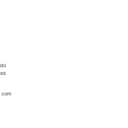
 do
tos
s com