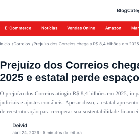
CORREIOS
Blog
Cate
E-Commerce
Notícias
Vendas Online
Amazon
Mar
Início
Correios
Prejuízo dos Correios chega a R$ 8,4 bilhões em 202
Prejuízo dos Correios cheg
2025 e estatal perde espaç
O prejuízo dos Correios atingiu R$ 8,4 bilhões em 2025, imp
judiciais e ajustes contábeis. Apesar disso, a estatal aprese
de reestruturação para recuperar sua sustentabilidade financ
Deivid
abril 24, 2026
· 5 minutos de leitura