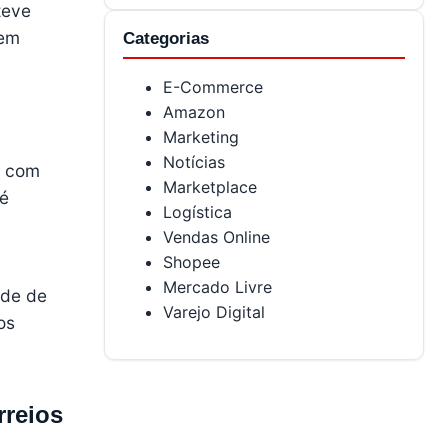
teve
zem
Categorias
E-Commerce
Amazon
Marketing
Notícias
o com
Marketplace
 é
Logística
Vendas Online
Shopee
Mercado Livre
ade de
Varejo Digital
os
rreios