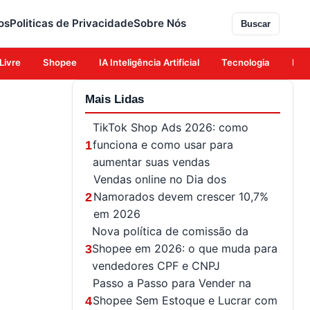
os
Politicas de Privacidade
Sobre Nós
Buscar
Livre
Shopee
IA Inteligência Artificial
Tecnologia
Eco
Mais Lidas
TikTok Shop Ads 2026: como
funciona e como usar para
1
aumentar suas vendas
Vendas online no Dia dos
Namorados devem crescer 10,7%
2
em 2026
Nova política de comissão da
Shopee em 2026: o que muda para
3
vendedores CPF e CNPJ
Passo a Passo para Vender na
Shopee Sem Estoque e Lucrar com
4