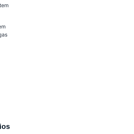
 tem
 em
gas
ios