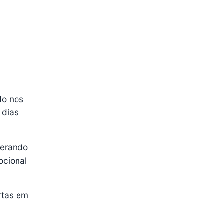
do nos
 dias
perando
ocional
rtas em