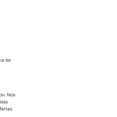
ca de
on. Nos
elas
fertas