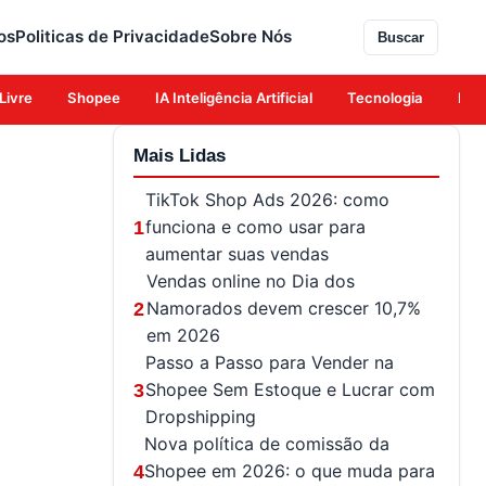
os
Politicas de Privacidade
Sobre Nós
Buscar
Livre
Shopee
IA Inteligência Artificial
Tecnologia
Eco
Mais Lidas
TikTok Shop Ads 2026: como
funciona e como usar para
1
aumentar suas vendas
Vendas online no Dia dos
Namorados devem crescer 10,7%
2
em 2026
Passo a Passo para Vender na
Shopee Sem Estoque e Lucrar com
3
Dropshipping
Nova política de comissão da
Shopee em 2026: o que muda para
4