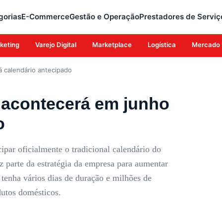
gorias
E-Commerce
Gestão e Operação
Prestadores de Serviç
keting
Varejo Digital
Marketplace
Logística
Mercado 
 calendário antecipado
 acontecerá em junho
o
ar oficialmente o tradicional calendário do
 parte da estratégia da empresa para aumentar
 tenha vários dias de duração e milhões de
dutos domésticos.