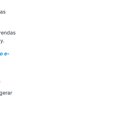
sas
 vendas
y.
o e-
6
gerar