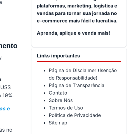
a
plataformas, marketing, logística e
vendas para tornar sua jornada no
,
e-commerce mais fácil e lucrativa.
Aprenda, aplique e venda mais!
mento
Links importantes
y
Página de Disclaimer (Isenção
de Responsabilidade)
a
Página de Transparência
é US$
Contato
m 19%.
Sobre Nós
Termos de Uso
os e
Política de Privacidade
Sitemap
as no