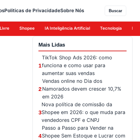
os
Politicas de Privacidade
Sobre Nós
Buscar
Livre
Shopee
IA Inteligência Artificial
Tecnologia
Eco
Mais Lidas
TikTok Shop Ads 2026: como
funciona e como usar para
1
aumentar suas vendas
Vendas online no Dia dos
Namorados devem crescer 10,7%
2
em 2026
Nova política de comissão da
Shopee em 2026: o que muda para
3
vendedores CPF e CNPJ
Passo a Passo para Vender na
Shopee Sem Estoque e Lucrar com
4