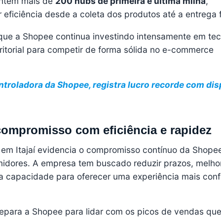
antém mais de
200 hubs de primeira e última milha
,
 eficiência desde a coleta dos produtos até a entrega f
que a Shopee continua investindo intensamente em tec
itorial para competir de forma sólida no e-commerce
ontroladora da Shopee, registra lucro recorde com di
compromisso com eficiência e rapidez
 em Itajaí evidencia o compromisso contínuo da Shop
dores. A empresa tem buscado reduzir prazos, melhor
ua capacidade para oferecer uma experiência mais conf
para a Shopee para lidar com os picos de vendas qu