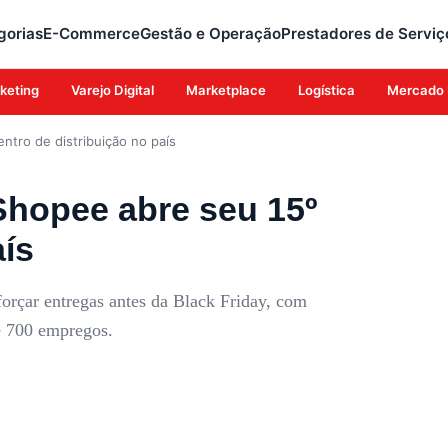
gorias
E-Commerce
Gestão e Operação
Prestadores de Serviç
keting
Varejo Digital
Marketplace
Logística
Mercado 
ntro de distribuição no país
Shopee abre seu 15º
aís
forçar entregas antes da Black Friday, com
e 700 empregos.