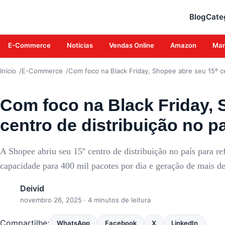
E-COMMERCE
Blog
Cate
E-Commerce
Notícias
Vendas Online
Amazon
Mar
Início
E-Commerce
Com foco na Black Friday, Shopee abre seu 15º ce
Com foco na Black Friday, 
centro de distribuição no p
A Shopee abriu seu 15º centro de distribuição no país para re
capacidade para 400 mil pacotes por dia e geração de mais d
Deivid
novembro 26, 2025
· 4 minutos de leitura
Compartilhe:
WhatsApp
Facebook
X
LinkedIn