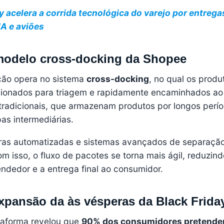
y acelera a corrida tecnológica do varejo por entrega
IA e aviões
modelo cross-docking da Shopee
ição opera no sistema
cross-docking
, no qual os produ
cionados para triagem e rapidamente encaminhados ao
s tradicionais, que armazenam produtos por longos perío
as intermediárias.
iras automatizadas e sistemas avançados de separaçã
m isso, o fluxo de pacotes se torna mais ágil, reduzind
ndedor e a entrega final ao consumidor.
xpansão da às vésperas da Black Frida
taforma revelou que
90% dos consumidores pretende