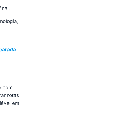
inal.
nologia,
sparada
ee com
ar rotas
iável em
e