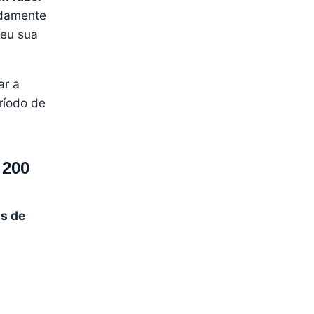
adamente
ceu sua
ar a
ríodo de
 200
os de