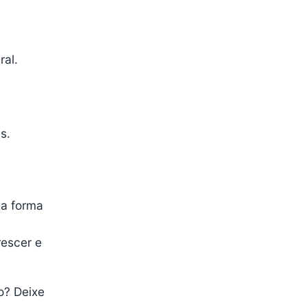
ral.
s.
na forma
rescer e
o? Deixe