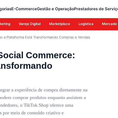
gorias
E-Commerce
Gestão e Operação
Prestadores de Serviç
keting
Varejo Digital
Marketplace
Logística
Mercado 
mo a Plataforma Está Transformando Compras e Vendas
 Social Commerce:
ransformando
egrar a experiência de compra diretamente na
podem comprar produtos enquanto assistem a
 vendedores, o TikTok Shop oferece uma
s por meio de conteúdo criativo e