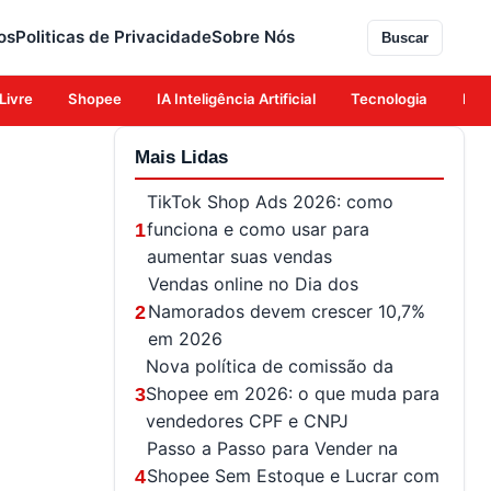
os
Politicas de Privacidade
Sobre Nós
Buscar
Livre
Shopee
IA Inteligência Artificial
Tecnologia
Eco
Mais Lidas
TikTok Shop Ads 2026: como
funciona e como usar para
1
aumentar suas vendas
Vendas online no Dia dos
Namorados devem crescer 10,7%
2
em 2026
Nova política de comissão da
Shopee em 2026: o que muda para
3
vendedores CPF e CNPJ
Passo a Passo para Vender na
Shopee Sem Estoque e Lucrar com
4