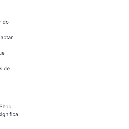
r do
pactar
ue
es de
 Shop
ignifica