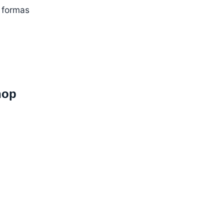
 formas
hop