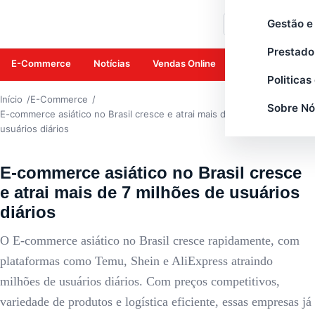
E-COMMERCE
Gestão e
Buscar
Prestado
E-Commerce
Notícias
Vendas Online
Amazon
Mar
Politicas
Início
E-Commerce
Sobre Nó
E-commerce asiático no Brasil cresce e atrai mais de 7 milhões de
usuários diários
E-commerce asiático no Brasil cresce
e atrai mais de 7 milhões de usuários
diários
O E-commerce asiático no Brasil cresce rapidamente, com
plataformas como Temu, Shein e AliExpress atraindo
milhões de usuários diários. Com preços competitivos,
variedade de produtos e logística eficiente, essas empresas já