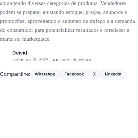
abrangendo diversas categorias de produtos. Vendedores
podem se preparar ajustando estoque, preços, anúncios e
promoções, aproveitando o aumento de tráfego e a demanda
do consumidor para potencializar resultados e fortalecer a
marca no marketplace.
Deivid
setembro 18, 2025
· 4 minutos de leitura
Compartilhe:
WhatsApp
Facebook
X
LinkedIn