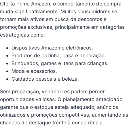
Oferta Prime Amazon, o comportamento de compra
muda significativamente. Muitos consumidores se
tornam mais ativos em busca de descontos e
promoções exclusivas, principalmente em categorias
estratégicas como:
Dispositivos Amazon e eletrônicos.
Produtos de cozinha, casa e decoração.
Brinquedos, games e itens para crianças.
Moda e acessórios.
Cuidados pessoais e beleza.
Sem preparação, vendedores podem perder
oportunidades valiosas. O planejamento antecipado
garante que o estoque esteja adequado, anúncios
otimizados e promoções competitivas, aumentando as
chances de destaque frente à concorrência.