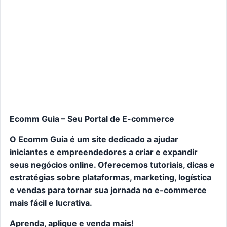
Ecomm Guia – Seu Portal de E-commerce
O Ecomm Guia é um site dedicado a ajudar
iniciantes e empreendedores a criar e expandir
seus negócios online. Oferecemos tutoriais, dicas e
estratégias sobre plataformas, marketing, logística
e vendas para tornar sua jornada no e-commerce
mais fácil e lucrativa.
Aprenda, aplique e venda mais!