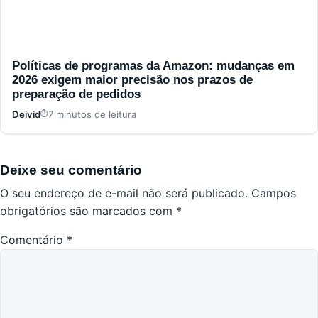
Políticas de programas da Amazon: mudanças em
2026 exigem maior precisão nos prazos de
preparação de pedidos
Deivid
7 minutos de leitura
Deixe seu comentário
O seu endereço de e-mail não será publicado.
Campos
obrigatórios são marcados com
*
Comentário
*