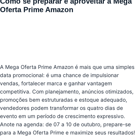
Como se preparar e aproveitar a Mega
Oferta Prime Amazon
A Mega Oferta Prime Amazon é mais que uma simples
data promocional: é uma chance de impulsionar
vendas, fortalecer marca e ganhar vantagem
competitiva. Com planejamento, anúncios otimizados,
promoções bem estruturadas e estoque adequado,
vendedores podem transformar os quatro dias de
evento em um período de crescimento expressivo.
Anote na agenda: de 07 a 10 de outubro, prepare-se
para a Mega Oferta Prime e maximize seus resultados!