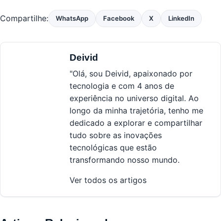
Compartilhe:
WhatsApp
Facebook
X
LinkedIn
Deivid
"Olá, sou Deivid, apaixonado por
tecnologia e com 4 anos de
experiência no universo digital. Ao
longo da minha trajetória, tenho me
dedicado a explorar e compartilhar
tudo sobre as inovações
tecnológicas que estão
transformando nosso mundo.
Ver todos os artigos