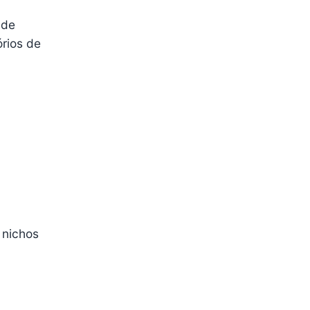
 de
órios de
 nichos