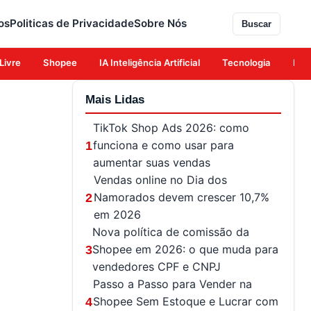
os
Politicas de Privacidade
Sobre Nós
Buscar
Livre
Shopee
IA Inteligência Artificial
Tecnologia
Eco
Mais Lidas
TikTok Shop Ads 2026: como
funciona e como usar para
1
aumentar suas vendas
Vendas online no Dia dos
Namorados devem crescer 10,7%
2
em 2026
Nova política de comissão da
Shopee em 2026: o que muda para
3
vendedores CPF e CNPJ
Passo a Passo para Vender na
Shopee Sem Estoque e Lucrar com
4