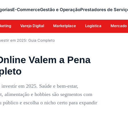
gorias
E-Commerce
Gestão e Operação
Prestadores de Serviç
keting
Varejo Digital
Marketplace
Logística
Mercado 
vestir em 2025: Guia Completo
Online Valem a Pena
pleto
 investir em 2025. Saúde e bem-estar,
et, alimentação e hobbies são segmentos com
u público e escolha o nicho certo para expandir