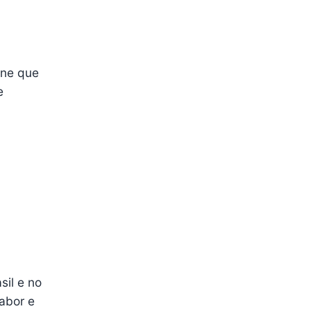
ine que
e
sil e no
abor e