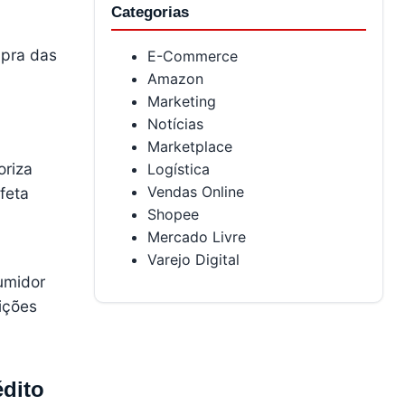
Categorias
mpra das
E-Commerce
Amazon
Marketing
a
Notícias
Marketplace
oriza
Logística
Vendas Online
feta
Shopee
Mercado Livre
Varejo Digital
umidor
ições
édito