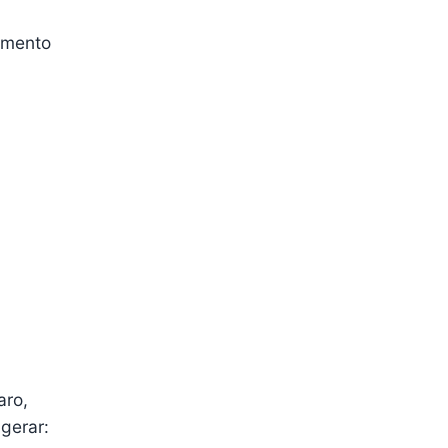
imento
aro,
gerar: