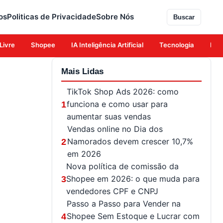
os
Politicas de Privacidade
Sobre Nós
Buscar
Livre
Shopee
IA Inteligência Artificial
Tecnologia
Eco
Mais Lidas
TikTok Shop Ads 2026: como
funciona e como usar para
1
aumentar suas vendas
Vendas online no Dia dos
Namorados devem crescer 10,7%
2
em 2026
Nova política de comissão da
Shopee em 2026: o que muda para
3
vendedores CPF e CNPJ
Passo a Passo para Vender na
Shopee Sem Estoque e Lucrar com
4