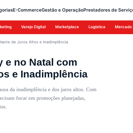
gorias
E-Commerce
Gestão e Operação
Prestadores de Serviç
keting
Varejo Digital
Marketplace
Logística
Mercado 
Diante de Juros Altos e Inadimplência
y e no Natal com
os e Inadimplência
ausa da inadimplência e dos juros altos. Com
precisam focar em promoções planejadas,
dos.